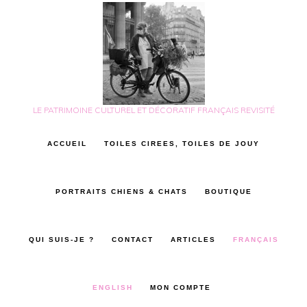
Skip
Skip
to
to
main
footer
content
LE PATRIMOINE CULTUREL ET DÉCORATIF FRANÇAIS REVISITÉ
ACCUEIL
TOILES CIREES, TOILES DE JOUY
PORTRAITS CHIENS & CHATS
BOUTIQUE
QUI SUIS-JE ?
CONTACT
ARTICLES
FRANÇAIS
ENGLISH
MON COMPTE