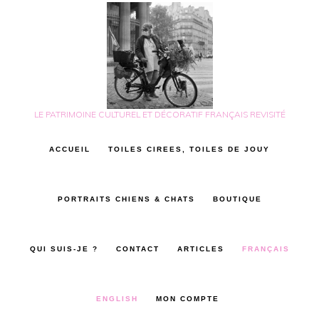
Skip
Skip
to
to
main
footer
content
LE PATRIMOINE CULTUREL ET DÉCORATIF FRANÇAIS REVISITÉ
ACCUEIL
TOILES CIREES, TOILES DE JOUY
PORTRAITS CHIENS & CHATS
BOUTIQUE
QUI SUIS-JE ?
CONTACT
ARTICLES
FRANÇAIS
ENGLISH
MON COMPTE